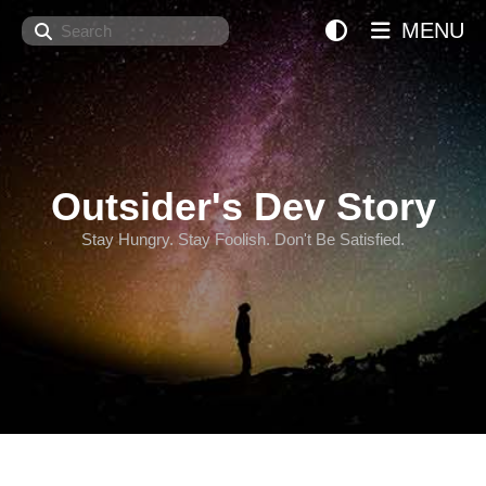
Search
MENU
Outsider's Dev Story
Stay Hungry. Stay Foolish. Don't Be Satisfied.