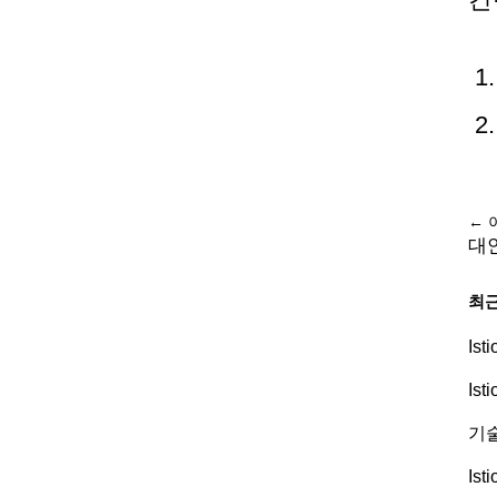
← 
대
최근
Is
Is
기술
Is