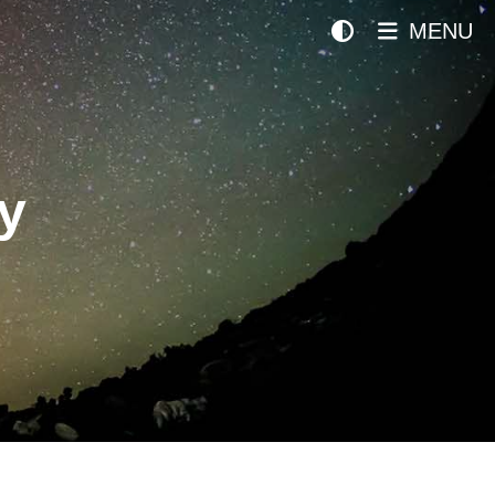
MENU
y