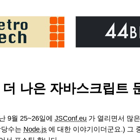
S! : 더 나은 자바스크립
난 9월 25~26일에
JSConf.eu
가 열리면서 많은
상당수는
Node.js
에 대한 이야기이더군요.) 그 