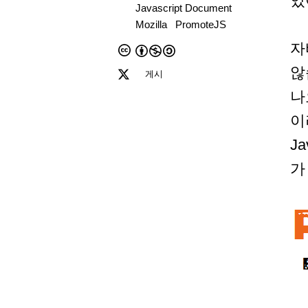
있
Javascript Document
Mozilla
PromoteJS
자
않습
게시
나
이
J