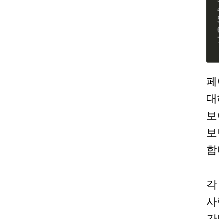
페
대
보
보
합
각
사
간