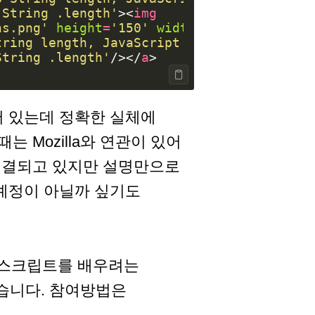
 String .length'
><
img
hs.png'
height
=
'150'
width
=
'180'
String .length'
/></
a
>
 있는데 정확한 실체에
 Mozilla와 연관이 있어
연결되고 있지만 설명만으로
될 예정이 아닐까 싶기도
자바스크립트를 배우려는
있습니다. 참여방법은