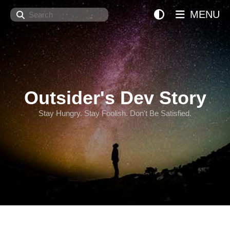
Search
MENU
Outsider's Dev Story
Stay Hungry. Stay Foolish. Don't Be Satisfied.