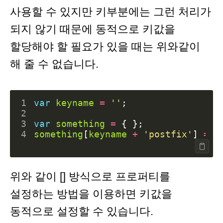
사용할 수 있지만 키부분에는 그런 처리가
되지 않기 때문에 동적으로 키값을
할당해야 할 필요가 있을 때는 위와같이
해 줄 수 없습니다.
1
var
keyname
=
''
;
2
3
var
something
=
{
};
4
something
[
keyname
+
'postfix'
]
=
'
위와 같이 [] 방식으로 프로퍼티를
설정하는 방법을 이용하면 키값을
동적으로 설정할 수 있습니다.