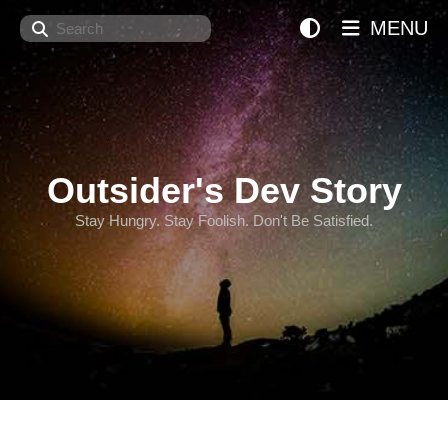
Search
MENU
Outsider's Dev Story
Stay Hungry. Stay Foolish. Don't Be Satisfied.