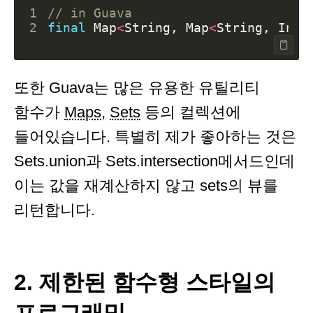
1
// in Guava
2
final
Map
<
String
,
Map
<
String
,
Inte
또한 Guava는 많은 유용한 유틸리티
함수가
Maps
,
Sets
등의 컬렉션에
들어있습니다. 특별히 제가 좋아하는 것은
Sets.union과 Sets.intersection메서드인데
이는 값을 재계산하지 않고 sets의 뷰를
리턴합니다.
2. 제한된 함수형 스타일의
프로그래밍