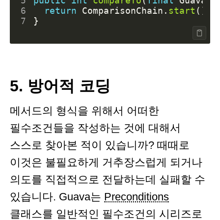
5
public
int
compareTo
(
final
GuavaEx
6
return
ComparisonChain
.
start
().
c
7
}
5. 방어적 코딩
메서드의 형식을 위해서 어떠한
필수조건들을 작성하는 것에 대해서
스스로 찾아본 적이 있습니까? 때때로
이것은 불필요하게 거추장스럽게 되거나
의도를 직접적으로 전달하는데 실패할 수
있습니다. Guava는
Preconditions
클래스를 일반적인 필수조건의 시리즈로