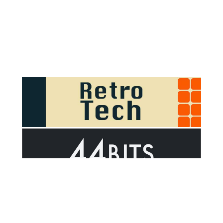
Sponsor Outsider on GitHub Sponsors