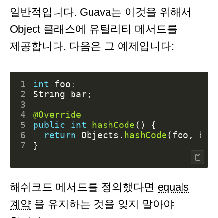
일반적입니다. Guava는 이것을 위해서
Object 클래스에 유틸리티 메서드를
제공합니다. 다음은 그 예제입니다:
1
int
foo
;
2
String
bar
;
3
4
@Override
5
public
int
hashCode
()
{
6
return
Objects
.
hashCode
(
foo
,
bar
7
}
해쉬코드 메서드를 정의했다면
equals
계약
을 유지하는 것을 잊지 말아야