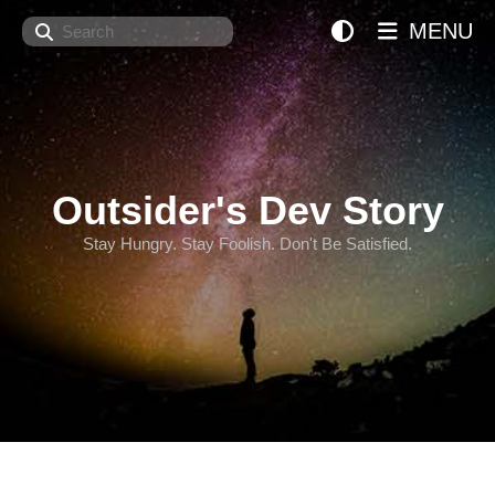
Search
MENU
Outsider's Dev Story
Stay Hungry. Stay Foolish. Don't Be Satisfied.