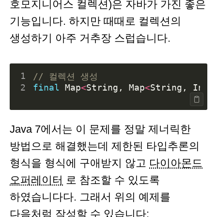
호모지니어스 컬렉션)은 자바가 가진 좋은
기능입니다. 하지만 때때로 컬렉션의
생성하기 아주 거추장 스럽습니다.
1
// 컬렉션 생성
2
final
Map
<
String
,
Map
<
String
,
Inte
Java 7에서는 이 문제를 정말 제너릭한
방법으로 해결했는데 제한된 타입추론의
형식을 형식에 구애받지 않고
다이아몬드
오퍼레이터
로 참조할 수 있도록
하였습니다다. 그래서 위의 예제를
다음처럼 작성할 수 있습니다: