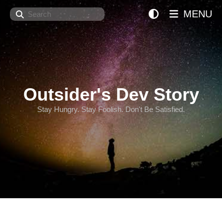
Search
MENU
Outsider's Dev Story
Stay Hungry. Stay Foolish. Don't Be Satisfied.