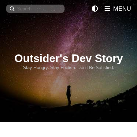
Search
MENU
Outsider's Dev Story
Stay Hungry. Stay Foolish. Don't Be Satisfied.