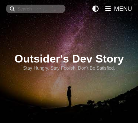
Search
MENU
Outsider's Dev Story
Stay Hungry. Stay Foolish. Don't Be Satisfied.