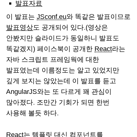
발표자료
이 발표는
JSconf.eu
와 똑같은 발표이므로
발표영상
도 공개되어 있다.(영상은
안봤지만 슬라이드가 동일하니 발표도
똑같겠지) 페이스북이 공개한
React
라는
자바 스크립트 프레임웍에 대한
발표였는데 이름정도는 알고 있었지만
깊게 보지는 않았는데 이 발표를 듣고
AngularJS와는 또 다르게 꽤 관심이
많아졌다. 조만간 기회가 되면 한번
사용해 볼듯 하다.
React는 템플릿 대신 컴포넌트를