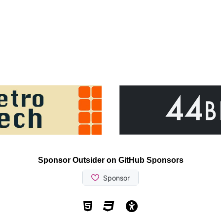
Sponsor Outsider on GitHub Sponsors
Valid HTML5
Valid CSS
WCAG 2.1 AA t