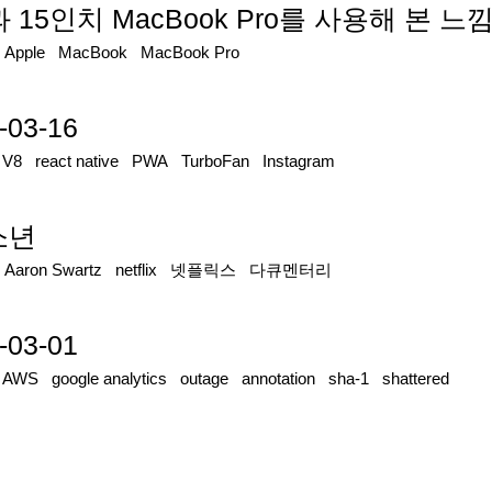
과 15인치 MacBook Pro를 사용해 본 느
|
Apple
MacBook
MacBook Pro
-03-16
|
V8
react native
PWA
TurboFan
Instagram
소년
|
Aaron Swartz
netflix
넷플릭스
다큐멘터리
-03-01
|
AWS
google analytics
outage
annotation
sha-1
shattered