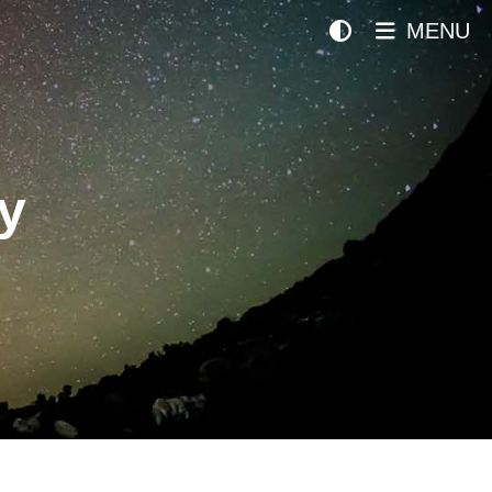
MENU
y