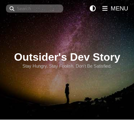
Search
MENU
Outsider's Dev Story
Stay Hungry. Stay Foolish. Don't Be Satisfied.