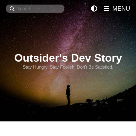
Search
MENU
Outsider's Dev Story
Stay Hungry. Stay Foolish. Don't Be Satisfied.