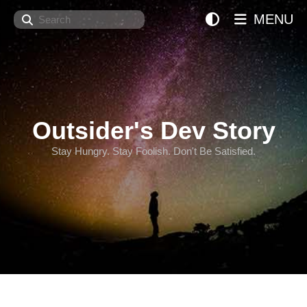
Search
MENU
Outsider's Dev Story
Stay Hungry. Stay Foolish. Don't Be Satisfied.