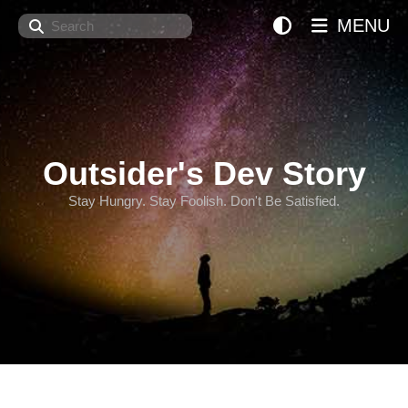
Search
MENU
Outsider's Dev Story
Stay Hungry. Stay Foolish. Don't Be Satisfied.