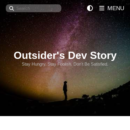
Search
MENU
Outsider's Dev Story
Stay Hungry. Stay Foolish. Don't Be Satisfied.