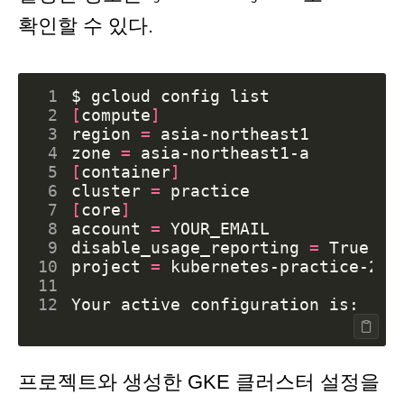
확인할 수 있다.
 1
 2
[
compute
]
 3
region
=
 4
zone
=
 5
[
container
]
 6
cluster
=
 7
[
core
]
 8
account
=
 9
disable_usage_reporting
=
10
project
=
11
12
Your active configuration is: 
[
de
프로젝트와 생성한 GKE 클러스터 설정을