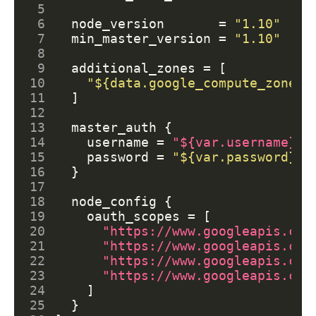
 5
 6
node_version
=
"1.10"
 7
min_master_version
=
"1.10"
 8
 9
additional_zones
=
[
10
"${data.google_compute_zones.
11
]
12
13
master_auth
{
14
username
=
"${var.username}"
15
password
=
"${var.password}"
16
}
17
18
node_config
{
19
oauth_scopes
=
[
20
"https://www.googleapis.com
21
"https://www.googleapis.com
22
"https://www.googleapis.com
23
"https://www.googleapis.com
24
]
25
}