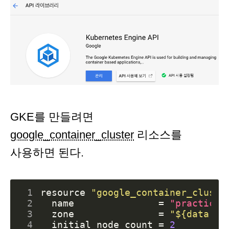
GKE를 만들려면
google_container_cluster
리소스를
사용하면 된다.
 1
resource
"google_container_cluste
 2
name
=
"practice"
 3
zone
=
"${data.go
 4
initial_node_count
=
2