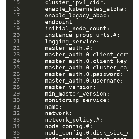
15
16
      enable_kubernetes_alpha:   
17
      enable_legacy_abac:        
18
19
      initial_node_count:        
20
21
22
      master_auth.#:             
23
24
25
26
27
      master_auth.0.username:    
28
29
      min_master_version:        
30
31
      name:                      
32
      network:                   
33
34
      node_config.#:             
35