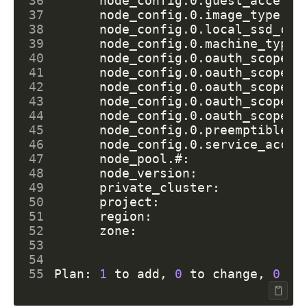
36
37
38
39
40
      node_config.0.oauth_scopes.
41
      node_config.0.oauth_scopes.
42
      node_config.0.oauth_scopes.
43
      node_config.0.oauth_scopes.
44
      node_config.0.oauth_scopes.
45
      node_config.0.preemptible: 
46
47
48
      node_version:              
49
      private_cluster:           
50
51
52
      zone:                      
53
54
55
Plan: 
1
 to add, 
0
 to change, 
0