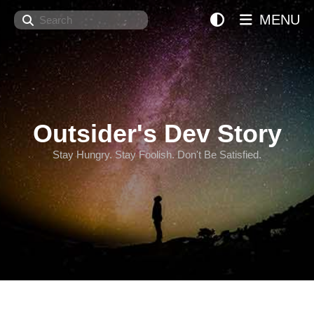
Search
MENU
Outsider's Dev Story
Stay Hungry. Stay Foolish. Don't Be Satisfied.