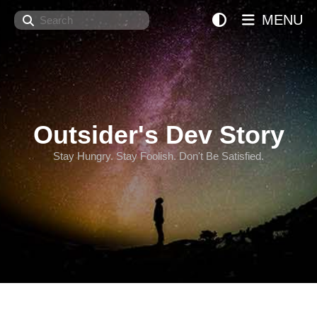
Search
MENU
Outsider's Dev Story
Stay Hungry. Stay Foolish. Don't Be Satisfied.