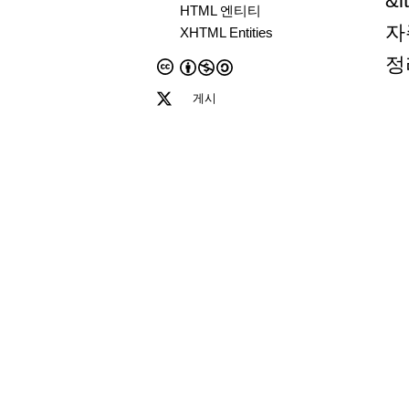
&
HTML 엔티티
자
XHTML Entities
정
게시