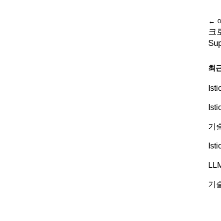
← 
크
Sup
최근
Is
Is
기술
Is
LL
기술