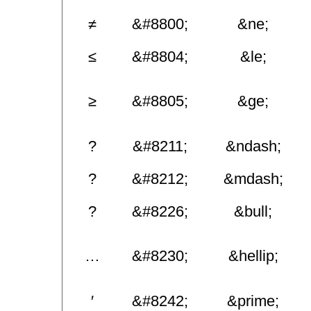
≠
&#8800;
&ne;
≤
&#8804;
&le;
≥
&#8805;
&ge;
?
&#8211;
&ndash;
?
&#8212;
&mdash;
?
&#8226;
&bull;
…
&#8230;
&hellip;
′
&#8242;
&prime;