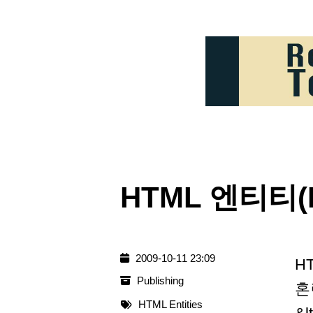
HTML 엔티티(E
2009-10-11 23:09
H
Publishing
혼
HTML Entities