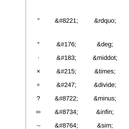
”
&#8221;
&rdquo;
°
&#176;
&deg;
·
&#183;
&middot;
×
&#215;
&times;
÷
&#247;
&divide;
?
&#8722;
&minus;
∞
&#8734;
&infin;
∼
&#8764;
&sim;