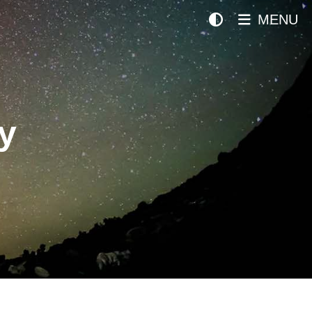
MENU
y