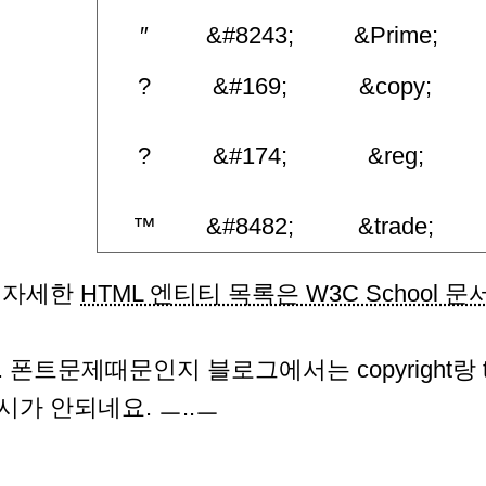
″
&#8243;
&Prime;
?
&#169;
&copy;
?
&#174;
&reg;
™
&#8482;
&trade;
 자세한
HTML 엔티티 목록은 W3C School 문
s. 폰트문제때문인지 블로그에서는 copyright랑 
시가 안되네요. ㅡ..ㅡ