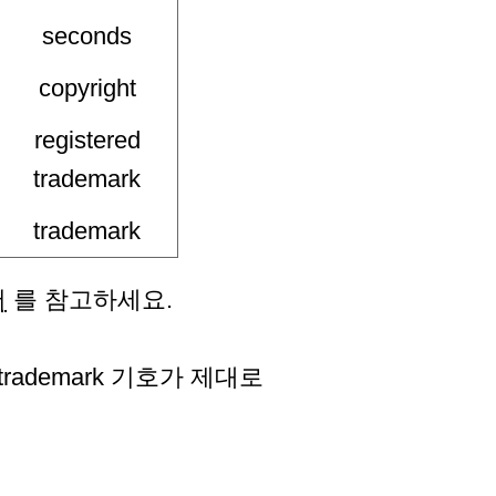
seconds
copyright
registered
trademark
trademark
서
를 참고하세요.
trademark 기호가 제대로