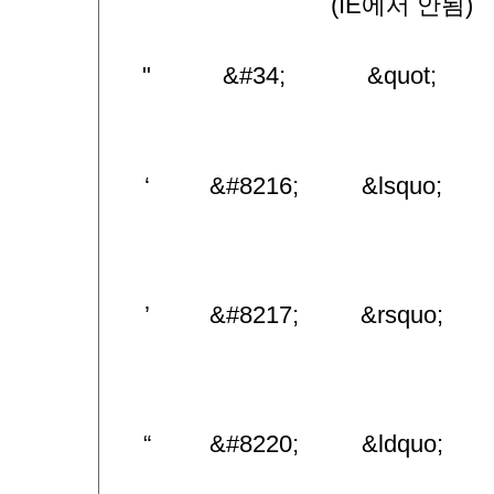
(IE에서 안됨)
"
&#34;
&quot;
‘
&#8216;
&lsquo;
’
&#8217;
&rsquo;
“
&#8220;
&ldquo;