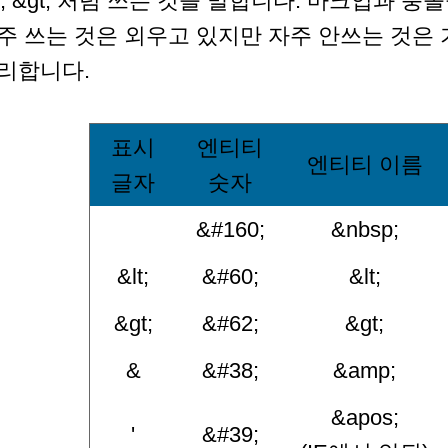
lt; &gt; 처럼 쓰는 것을 말합니다. 마크업과
주 쓰는 것은 외우고 있지만 자주 안쓰는 것은
리합니다.
표시
엔티티
엔티티 이름
글자
숫자
&#160;
&nbsp;
&lt;
&#60;
&lt;
&gt;
&#62;
&gt;
&
&#38;
&amp;
&apos;
'
&#39;