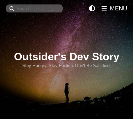
Search
MENU
Outsider's Dev Story
Stay Hungry. Stay Foolish. Don't Be Satisfied.