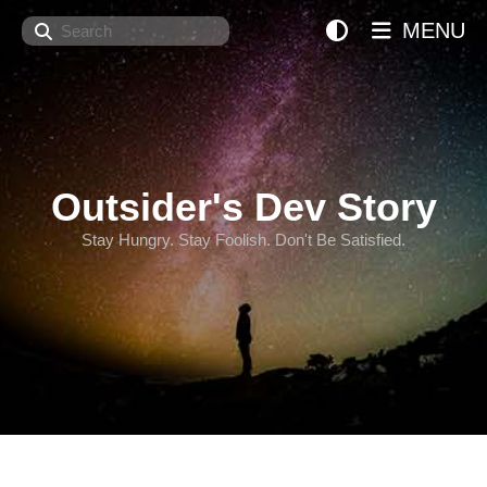
Search
MENU
Outsider's Dev Story
Stay Hungry. Stay Foolish. Don't Be Satisfied.