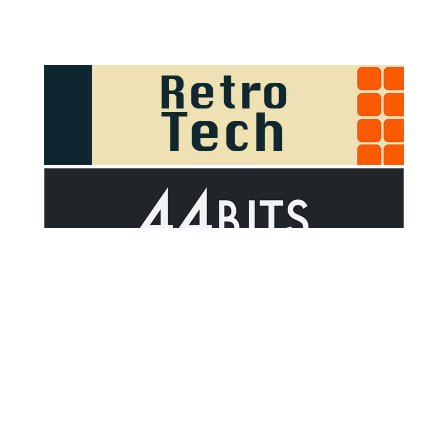
Sponsor Outsider on GitHub Sponsors
Valid HTML5
Valid CSS
WCAG 2.1 AA t