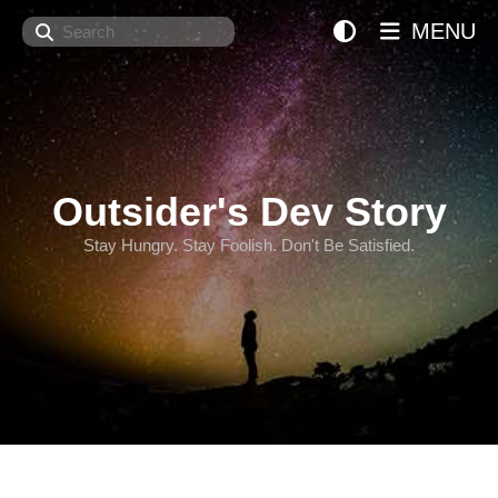
Search
MENU
Outsider's Dev Story
Stay Hungry. Stay Foolish. Don't Be Satisfied.