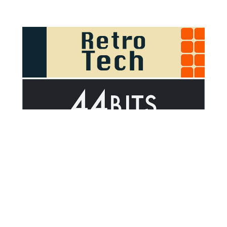
Sponsor Outsider on GitHub Sponsors
Valid HTML5
Valid CSS
WCAG 2.1 AA t
© 2026
Outsider
.