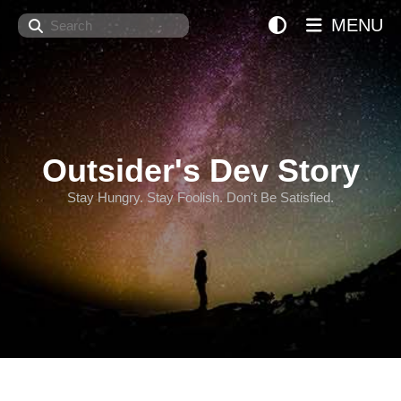
Search
MENU
Outsider's Dev Story
Stay Hungry. Stay Foolish. Don't Be Satisfied.