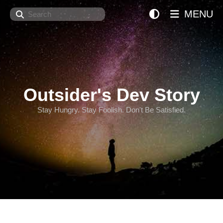
Search
MENU
Outsider's Dev Story
Stay Hungry. Stay Foolish. Don't Be Satisfied.