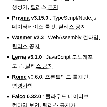
생성기,
릴리스 공지
Prisma
v3.15.0
: TypeScript/Node.js
데이터베이스 툴킷,
릴리스 공지
Wasmer
v2.3
: WebAssembly 런타임,
릴리스 공지
Lerna
v5.1.0
: JavaScript 모노레포
도구,
릴리스 공지
Rome
v0.6.0: 프론트엔드 툴체인,
변경사항
Falco
0.32.0
: 클라우드 네이티브
런타임 보안,
릴리스 공지
가