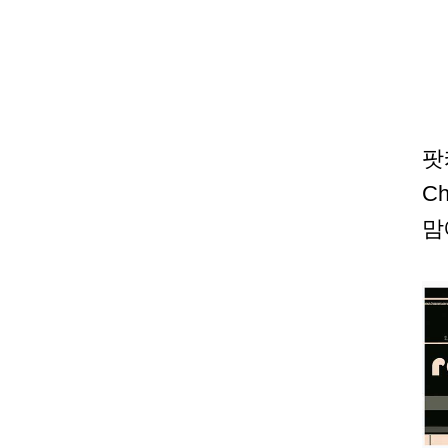
팟
C
맘