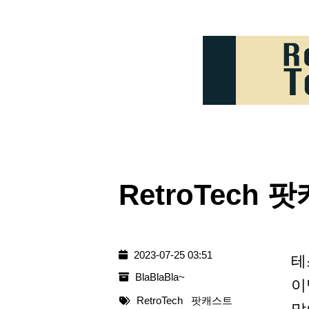
RetroTec
2023-07-25 03:51
테
BlaBlaBla~
이
RetroTech
팟캐스트