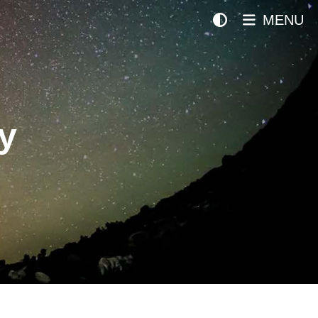
MENU
y