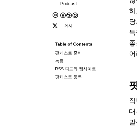
많
Podcast
하
당
게시
특
좋
Table of Contents
어
팟캐스트 준비
녹음
RSS 피드와 웹사이트
팟캐스트 등록
작
대
말