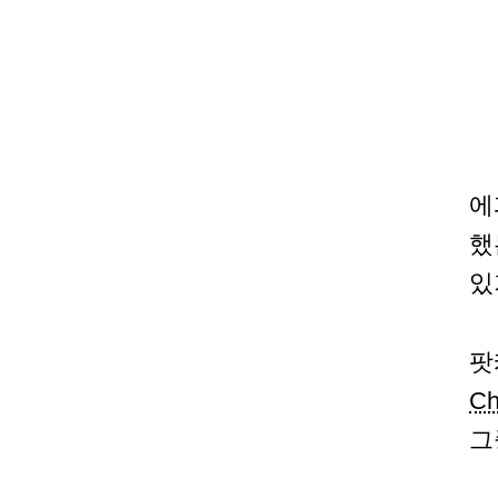
에
했
있
팟
Ch
그