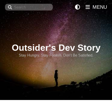
Search
MENU
Outsider's Dev Story
Stay Hungry. Stay Foolish. Don't Be Satisfied.