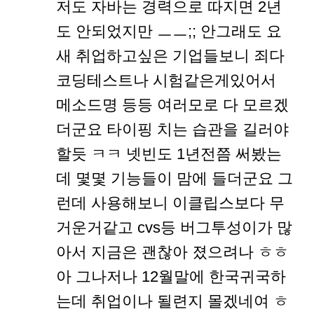
저도 자바는 경력으로 따지면 2년
도 안되었지만 ㅡㅡ;; 안그래도 요
새 취업하고싶은 기업들보니 죄다
코딩테스트나 시험같은게있어서
메소드명 등등 여러모로 다 모르겠
더군요 타이핑 치는 습관을 길러야
할듯 ㅋㅋ 넷빈도 1년전쯤 써봤는
데 몇몇 기능들이 맘에 들더군요 그
런데 사용해보니 이클립스보다 무
거운거같고 cvs등 버그투성이가 많
아서 지금은 괜찮아 졌으려나 ㅎㅎ
아 그나저나 12월말에 한국귀국하
는데 취업이나 될련지 몰겠네여 ㅎ