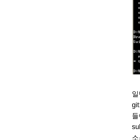
일
gi
들
s
소