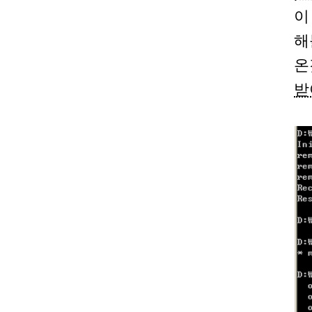
이
해
온
받