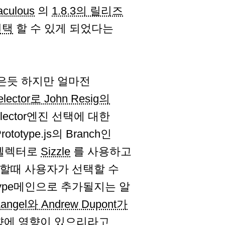
aculous
의
1.8.3의 릴리즈
선택
할 수 있게 되었다는
 않은듯 하지만 얼마전
elector로 John Resig의
ector엔진 선택에 대한
otype.js의 Branch인
트 셀렉터로
Sizzle
를 사용하고
드할때 사용자가 선택할 수
type메인으로 추가될지는 알
 Langel와 Andrew Dupont가
향에 영향이 있으리라고