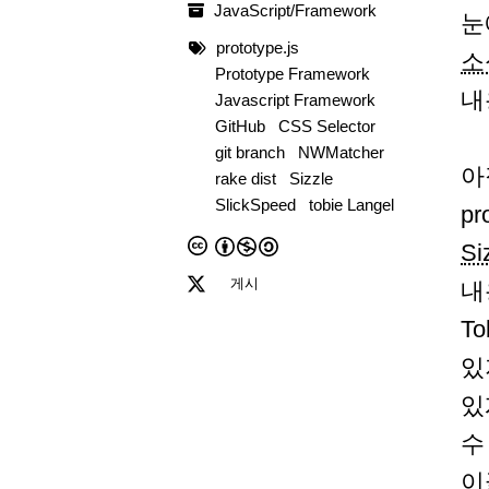
JavaScript/Framework
눈
prototype.js
소
Prototype Framework
내
Javascript Framework
GitHub
CSS Selector
git branch
NWMatcher
아
rake dist
Sizzle
SlickSpeed
tobie Langel
pr
S
게시
내
T
있
있
수
이