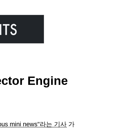
tor Engine
culous mini news"라는 기사
가