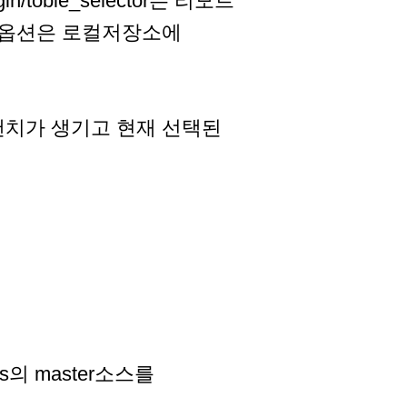
/tobie_selector는 리모트
 -b 옵션은 로컬저장소에
or 브랜치가 생기고 현재 선택된
.js의 master소스를