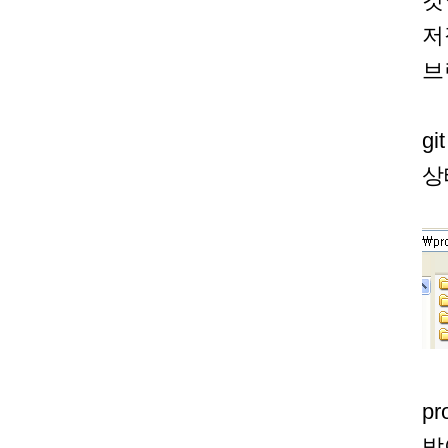
것
저
브
g
상
pr
받