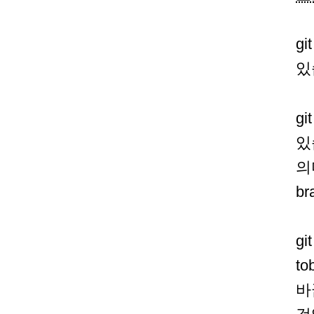
g
있
gi
있습
의
b
gi
t
바