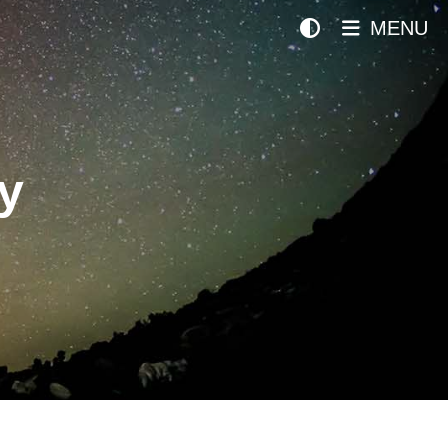
MENU
y