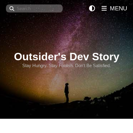
Search
MENU
Outsider's Dev Story
Stay Hungry. Stay Foolish. Don't Be Satisfied.