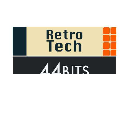
Sponsor Outsider on GitHub Sponsors
Valid HTML5
Valid CSS
WCAG 2.1 AA t