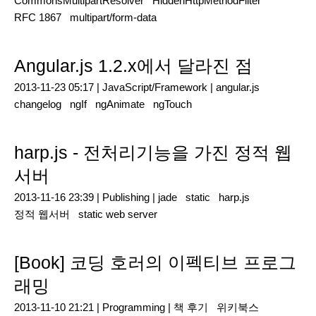
CommonsMultipartResolver
HiddenHttpMethodFilter
RFC 1867
multipart/form-data
Angular.js 1.2.x에서 달라진 점
2013-11-23 05:17 |
JavaScript/Framework
|
angular.js
changelog
ngIf
ngAnimate
ngTouch
harp.js - 전처리기능을 가진 정적 웹
서버
2013-11-16 23:39 |
Publishing
|
jade
static
harp.js
정적 웹서버
static web server
[Book] 코딩 호러의 이펙티브 프로그
래밍
2013-11-10 21:21 |
Programming
|
책 후기
위키북스