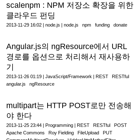
scalenpm : NPM 저장소 확장을 위한
클라우드 펀딩
2013-11-29 16:02 |
node.js
|
node.js
npm
funding
donate
Angular.js의 ngResource에서 URL
경로를 옵션으로 처리해서 재사용하
기
2013-11-26 01:19 |
JavaScript/Framework
|
REST
RESTful
angular.js
ngResource
multipart는 HTTP POST로만 전송해
야 한다
2013-11-25 23:44 |
Programming
|
REST
RESTful
POST
Apache Commons
Roy Fielding
FileUpload
PUT