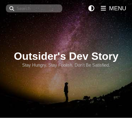
Search
MENU
Outsider's Dev Story
Stay Hungry. Stay Foolish. Don't Be Satisfied.