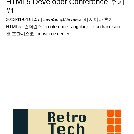
HTML5 Developer Conference 후기
#1
2013-11-04 01:57 |
JavaScript/Javascript
|
세미나 후기
HTML5
컨퍼런스
conference
angular.js
san francisco
샌 프란시스코
moscone center