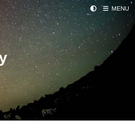
MENU
y