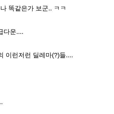
 똑같은가 보군.. ㅋㅋ
다운....
이런저런 딜레마(?)들....
.