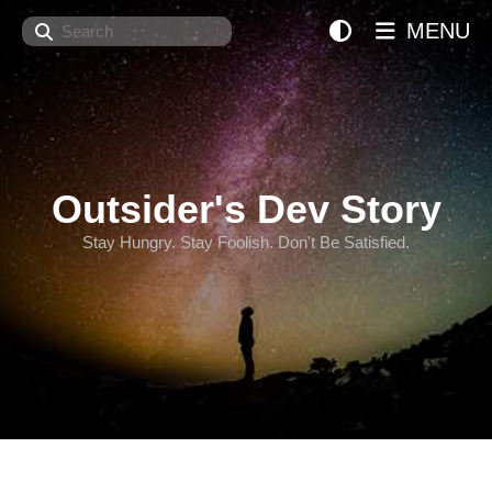
Search
MENU
Outsider's Dev Story
Stay Hungry. Stay Foolish. Don't Be Satisfied.