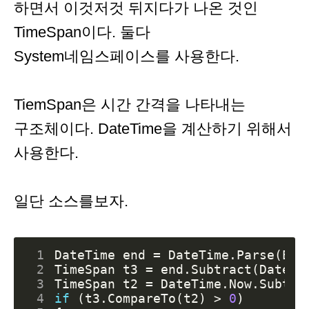
하면서 이것저것 뒤지다가 나온 것인
TimeSpan이다. 둘다
System네임스페이스를 사용한다.
TiemSpan은 시간 간격을 나타내는
구조체이다. DateTime을 계산하기 위해서
사용한다.
일단 소스를보자.
 1
DateTime
end
=
DateTime
.
Parse
(
End
 2
TimeSpan
t3
=
end
.
Subtract
(
DateTi
 3
TimeSpan
t2
=
DateTime
.
Now
.
Subtra
 4
if
(
t3
.
CompareTo
(
t2
)
>
0
)