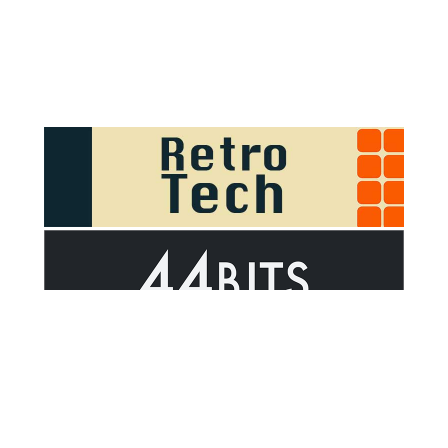
Sponsor Outsider on GitHub Sponsors