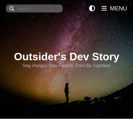
Search
MENU
Outsider's Dev Story
Stay Hungry. Stay Foolish. Don't Be Satisfied.