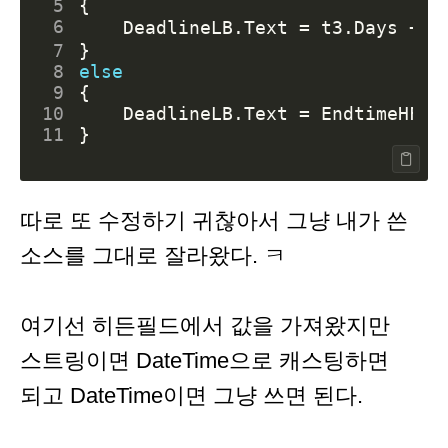
 5
{
 6
DeadlineLB
.
Text
=
t3
.
Days
+
"
 7
}
 8
else
 9
{
10
DeadlineLB
.
Text
=
EndtimeHF
.
V
11
}
따로 또 수정하기 귀찮아서 그냥 내가 쓴
소스를 그대로 잘라왔다. ㅋ
여기선 히든필드에서 값을 가져왔지만
스트링이면 DateTime으로 캐스팅하면
되고 DateTime이면 그냥 쓰면 된다.