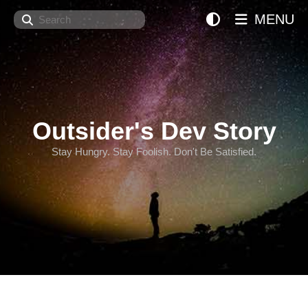
Search
MENU
Outsider's Dev Story
Stay Hungry. Stay Foolish. Don't Be Satisfied.