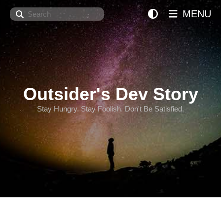
Search
MENU
Outsider's Dev Story
Stay Hungry. Stay Foolish. Don't Be Satisfied.