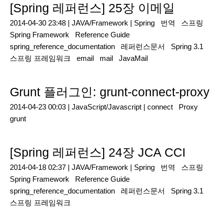
[Spring 레퍼런스] 25장 이메일
2014-04-30 23:48 |
JAVA/Framework
|
Spring
번역
스프링
Spring Framework
Reference Guide
spring_reference_documentation
레퍼런스문서
Spring 3.1
스프링 프레임워크
email
mail
JavaMail
Grunt 플러그인: grunt-connect-proxy
2014-04-23 00:03 |
JavaScript/Javascript
|
connect
Proxy
grunt
[Spring 레퍼런스] 24장 JCA CCI
2014-04-18 02:37 |
JAVA/Framework
|
Spring
번역
스프링
Spring Framework
Reference Guide
spring_reference_documentation
레퍼런스문서
Spring 3.1
스프링 프레임워크