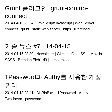
Grunt 플러그인: grunt-contrib-
connect
2014-04-16 23:54 |
JavaScript/Javascript
|
Web Server
connect
grunt
static web server
https
livereload
기술 뉴스 #7 : 14-04-15
2014-04-15 23:30 |
Newsletter
|
GitHub
OpenSSL
Mozilla
SASS
Brendan Eich
d3.js
Hearbleed
1Password과 Authy를 사용한 계정
관리
2014-04-13 23:41 |
BlaBlaBla~
|
1Password
Authy
Two-factor
password