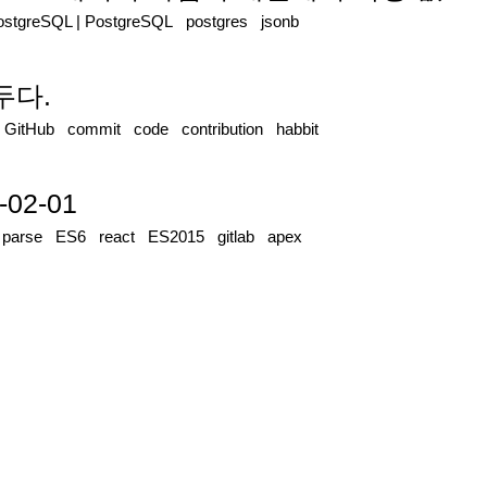
ostgreSQL
|
PostgreSQL
postgres
jsonb
두다.
|
GitHub
commit
code
contribution
habbit
-02-01
|
parse
ES6
react
ES2015
gitlab
apex