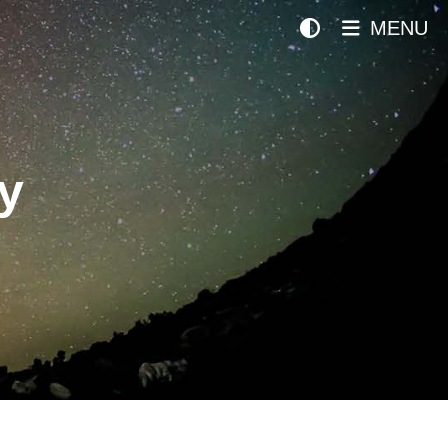
MENU
y