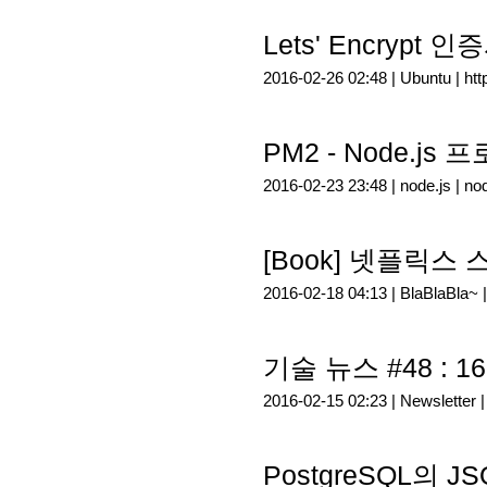
Lets' Encrypt
2016-02-26 02:48 |
Ubuntu
|
htt
PM2 - Node.j
2016-02-23 23:48 |
node.js
|
nod
[Book] 넷플릭스
2016-02-18 04:13 |
BlaBlaBla~
기술 뉴스 #48 : 16
2016-02-15 02:23 |
Newsletter
PostgreSQL의