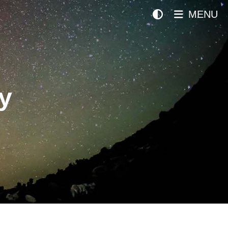
MENU
y