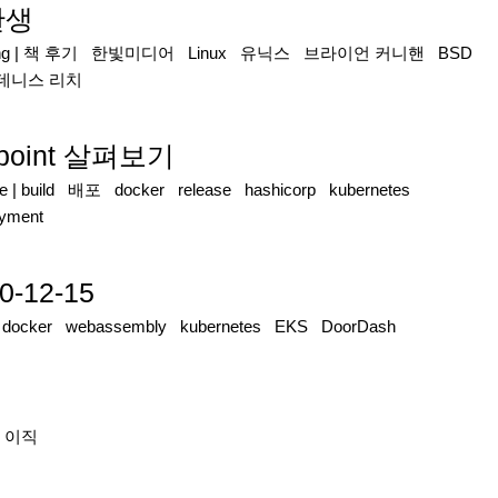
탄생
ng
|
책 후기
한빛미디어
Linux
유닉스
브라이언 커니핸
BSD
데니스 리치
ypoint 살펴보기
re
|
build
배포
docker
release
hashicorp
kubernetes
oyment
0-12-15
|
docker
webassembly
kubernetes
EKS
DoorDash
|
이직