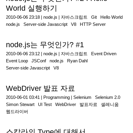
World 실행하기
2010-06-06 23:18 |
node.js
|
자바스크립트
Git
Hello World
node.js
Server-side Javascript
V8
HTTP Server
node.js는 무엇인가? #1
2010-06-06 23:12 |
node.js
|
자바스크립트
Event Driven
Event Loop
JSConf
node.js
Ryan Dahl
Server-side Javascript
V8
WebDriver 발표 자료
2010-06-01 03:41 |
Programming
|
Selenium
Selenium 2.0
Simon Stewart
UI Test
WebDriver
발표자료
셀레니움
웹드라이버
스칼라의 Type에 대해서