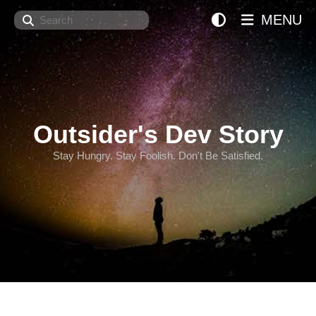
Search
MENU
Outsider's Dev Story
Stay Hungry. Stay Foolish. Don't Be Satisfied.