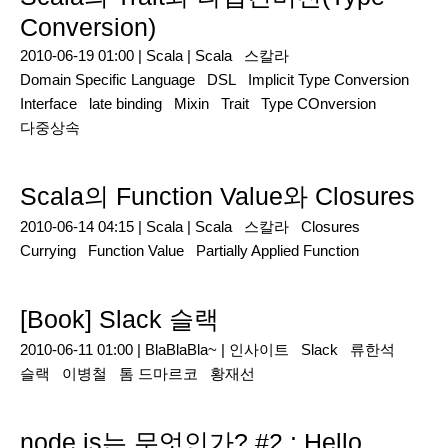
Conversion)
2010-06-19 01:00 |
Scala
|
Scala
스칼라
Domain Specific Language
DSL
Implicit Type Conversion
Interface
late binding
Mixin
Trait
Type COnversion
다중상속
Scala의 Function Value와 Closures
2010-06-14 04:15 |
Scala
|
Scala
스칼라
Closures
Currying
Function Value
Partially Applied Function
[Book] Slack 슬랙
2010-06-11 01:00 |
BlaBlaBla~
|
인사이트
Slack
류한석
슬랙
이병철
톰 드마르코
황재선
node.js는 무엇인가? #2 : Hello