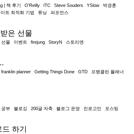
ng
|
책 후기
O'Reilly
ITC
Steve Souders
YSlow
박경훈
이트 최적화 기법
튜닝
퍼포먼스
받은 선물
|
선물
이벤트
firejung
StoryN
스토리엔
.
|
franklin planner
Getting Things Done
GTD
프랭클린 플래너
|
공부
블로깅
200글 자축
블로그 운영
진로고민
포스팅
업로드 하기