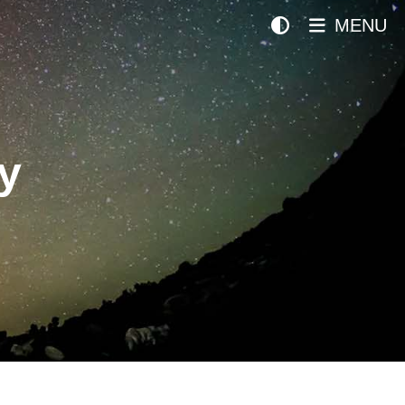
MENU
y