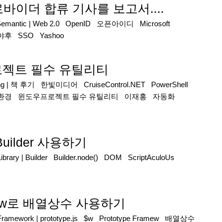
프로바이더 합류 기사를 보고서....
Semantic
|
Web 2.0
OpenID
오픈아이디
Microsoft
야후
SSO
Yashoo
프로젝트 필수 유틸리티
ng
|
책 후기
한빛미디어
CruiseControl.NET
PowerShell
환경
윈도우프로젝트 필수 유틸리티
이재홍
자동화
의 Builder 사용하기
ibrary
|
Builder
Builder.node()
DOM
ScriptAculoUs
에서 $w로 배열상수 사용하기
/Framework
|
prototype.js
$w
Prototype Framew
배열상수