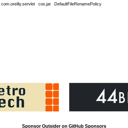
|
com.oreilly.servlet
cos.jar
DefaultFileRenamePolicy
Sponsor Outsider on GitHub Sponsors