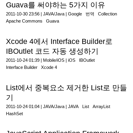
Guava를 써야하는 5가지 이유
2011-10-30 23:56 |
JAVA/Java
|
Google
번역
Collection
Apache Commons
Guava
Xcode 4에서 Interface Builder로
IBOutlet 코드 자동 생성하기
2011-10-24 01:39 |
Mobile/iOS
|
iOS
IBOutlet
Interface Builder
Xcode 4
List에서 중복요소 제거한 List로 만들
기
2011-10-24 01:04 |
JAVA/Java
|
JAVA
List
ArrayList
HashSet