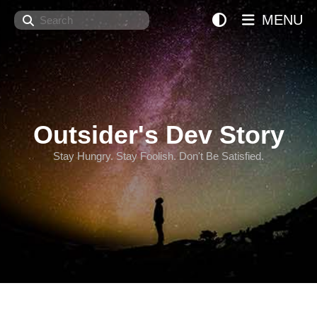
Search
MENU
Outsider's Dev Story
Stay Hungry. Stay Foolish. Don't Be Satisfied.