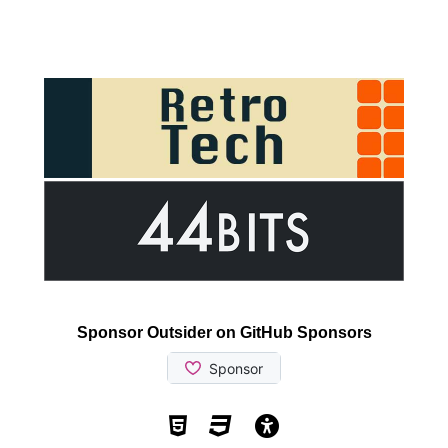
Sponsor Outsider on GitHub Sponsors
Valid HTML5
Valid CSS
WCAG 2.1 AA t