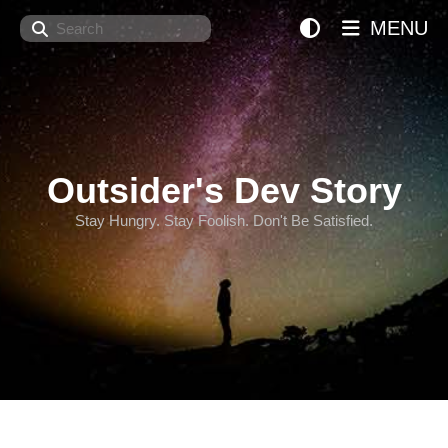
Search
MENU
Outsider's Dev Story
Stay Hungry. Stay Foolish. Don't Be Satisfied.