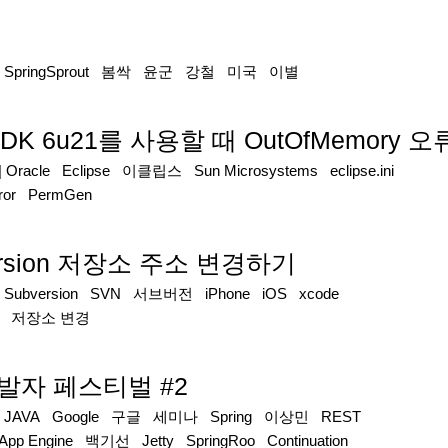
|
SpringSprout
봄싹
윤군
강철
미국
이별
s와 JDK 6u21를 사용할 때 OutOfMemor
|
Oracle
Eclipse
이클립스
Sun Microsystems
eclipse.ini
or
PermGen
ersion 저장소 주소 변경하기
|
Subversion
SVN
서브버전
iPhone
iOS
xcode
저장소 변경
개발자 페스티벌 #2
|
JAVA
Google
구글
세미나
Spring
이상민
REST
App Engine
백기선
Jetty
SpringRoo
Continuation