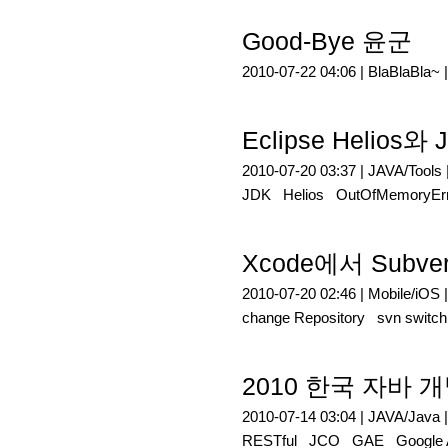
Good-Bye 윤군
2010-07-22 04:06 |
BlaBlaBla~
Eclipse Helio
2010-07-20 03:37 |
JAVA/Tools
JDK
Helios
OutOfMemoryErr
Xcode에서 Subv
2010-07-20 02:46 |
Mobile/iOS
change Repository
svn switch
2010 한국 자바 
2010-07-14 03:04 |
JAVA/Java
RESTful
JCO
GAE
Google 