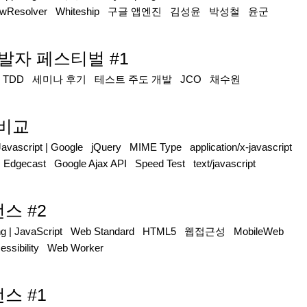
ewResolver
Whiteship
구글 앱엔진
김성윤
박성철
윤군
개발자 페스티벌 #1
|
TDD
세미나 후기
테스트 주도 개발
JCO
채수원
 비교
Javascript
|
Google
jQuery
MIME Type
application/x-javascript
Edgecast
Google Ajax API
Speed Test
text/javascript
스 #2
ng
|
JavaScript
Web Standard
HTML5
웹접근성
MobileWeb
ssibility
Web Worker
스 #1