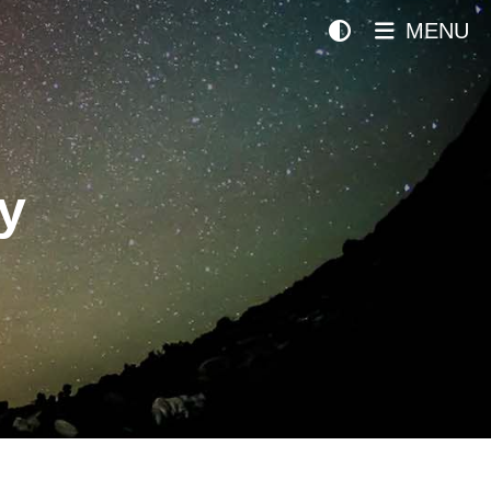
MENU
y