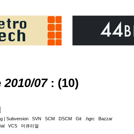
e
2010/07
: (10)
기
ng
|
Subversion
SVN
SCM
DSCM
Git
.hgrc
Bazzar
ial
VCS
머큐리얼