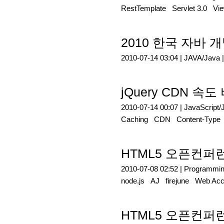
RestTemplate
Servlet 3.0
Vi
2010 한국 자바 
2010-07-14 03:04 |
JAVA/Java
jQuery CDN 속도
2010-07-14 00:07 |
JavaScript/
Caching
CDN
Content-Type
HTML5 오픈컨퍼런
2010-07-08 02:52 |
Programmi
node.js
AJ
firejune
Web Acce
HTML5 오픈컨퍼런