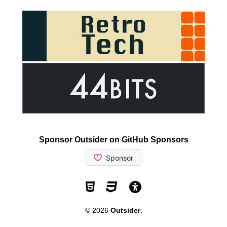
Sponsor Outsider on GitHub Sponsors
Valid HTML5
Valid CSS
WCAG 2.1 AA t
© 2026
Outsider
.