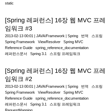
static
[Spring 레퍼런스] 16장 웹 MVC 프레
임워크 #3
2013-02-13 00:01 |
JAVA/Framework
|
Spring
번역
스프링
Spring Framework
ViewResolver
Spring MVC
Reference Guide
spring_reference_documentation
레퍼런스문서
Spring 3.1
스프링 프레임워크
[Spring 레퍼런스] 16장 웹 MVC 프레
임워크 #2
2013-02-13 00:01 |
JAVA/Framework
|
Spring
번역
스프링
Spring Framework
ViewResolver
Spring MVC
Reference Guide
spring_reference_documentation
레퍼런스문서
Spring 3.1
스프링 프레임워크
RequestMapping