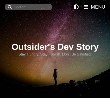
Search
MENU
Outsider's Dev Story
Stay Hungry. Stay Foolish. Don't Be Satisfied.