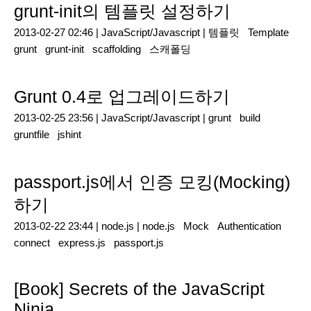
grunt-init의 템플릿 설정하기
2013-02-27 02:46 |
JavaScript/Javascript
|
템플릿
Template
grunt
grunt-init
scaffolding
스캐폴딩
Grunt 0.4로 업그레이드하기
2013-02-25 23:56 |
JavaScript/Javascript
|
grunt
build
gruntfile
jshint
passport.js에서 인증 모킹(Mocking)
하기
2013-02-22 23:44 |
node.js
|
node.js
Mock
Authentication
connect
express.js
passport.js
[Book] Secrets of the JavaScript
Ninja