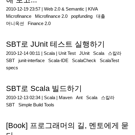
2010-12-19 23:57 |
Web 2.0 & Semantic
|
KIVA
Microfinance
Microfinance 2.0
popfunding
대출
머니옥션
Finance 2.0
SBT로 JUnit 테스트 실행하기
2010-12-14 00:11 |
Scala
|
Unit Test
JUnit
Scala
스칼라
SBT
junit-interface
Scala-IDE
ScalaCheck
ScalaTest
specs
SBT로 Scala 빌드하기
2010-12-13 02:34 |
Scala
|
Maven
Ant
Scala
스칼라
SBT
Simple Build Tools
[Book] 프로그래머의 길, 멘토에게 묻