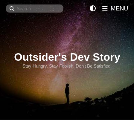
Search
MENU
Outsider's Dev Story
Stay Hungry. Stay Foolish. Don't Be Satisfied.