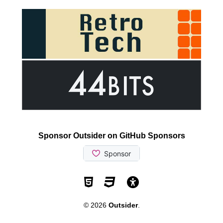
Sponsor Outsider on GitHub Sponsors
Valid HTML5
Valid CSS
WCAG 2.1 AA t
© 2026
Outsider
.