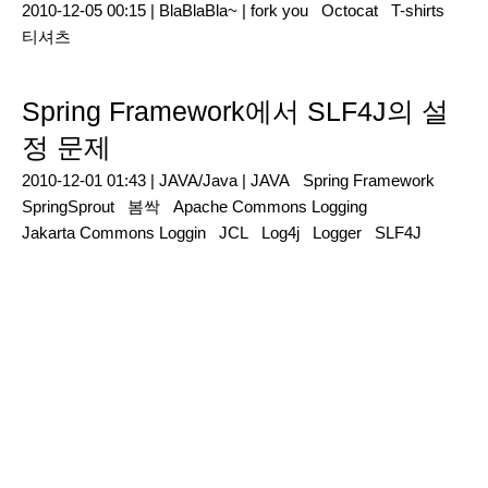
2010-12-05 00:15 |
BlaBlaBla~
|
fork you
Octocat
T-shirts
티셔츠
Spring Framework에서 SLF4J의 설
정 문제
2010-12-01 01:43 |
JAVA/Java
|
JAVA
Spring Framework
SpringSprout
봄싹
Apache Commons Logging
Jakarta Commons Loggin
JCL
Log4j
Logger
SLF4J