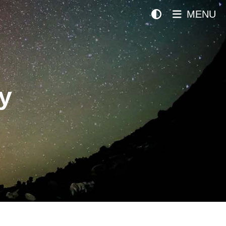
MENU
y