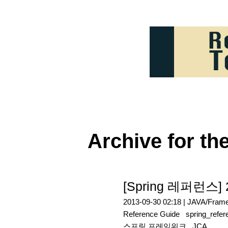
Archive for th
[Spring 레퍼런스] 2
2013-09-30 02:18 |
JAVA/Fram
Reference Guide
spring_refe
스프링 프레임워크
JCA