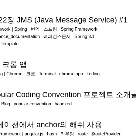
2장 JMS (Java Message Service) #1
ework
|
Spring
번역
스프링
Spring Framework
rence_documentation
레퍼런스문서
Spring 3.1
Template
al 크롬 앱
ng
|
Chrome
크롬
Terminal
chrome app
koding
ar Coding Convention 프로젝트 소개글
|
Blog
popular convention
haacked
플리케이션에서 anchor의 해쉬 사용
/Framework
|
angular.js
hash
라우팅
route
$routeProvider