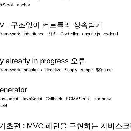
rScroll
anchor
서 HTML 구조없이 컨트롤러 상속받기
/Framework
|
inheritance
상속
Controller
angular.js
exdend
ly already in progress 오류
/Framework
|
angular.js
directive
$apply
scope
$$phase
enerator
Javascript
|
JavaScript
Callback
ECMAScript
Harmony
ield
larJS 기초편 : MVC 패턴을 구현하는 자