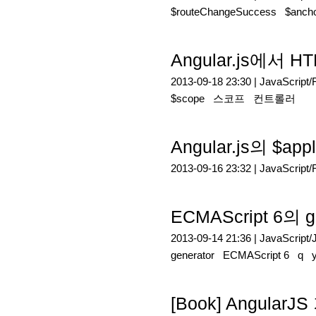
$routeChangeSuccess
$ancho
Angular.js에
2013-09-18 23:30 |
JavaScript
$scope
스코프
컨트롤러
Angular.js의 $app
2013-09-16 23:32 |
JavaScript
ECMAScript 6의 g
2013-09-14 21:36 |
JavaScript/
generator
ECMAScript 6
q
y
[Book] Angu