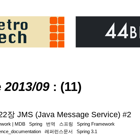
e
2013/09
: (11)
2장 JMS (Java Message Service) #2
ework
|
MDB
Spring
번역
스프링
Spring Framework
rence_documentation
레퍼런스문서
Spring 3.1