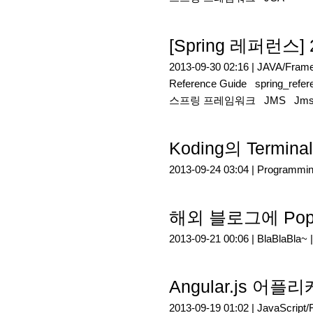
[Spring 레퍼런스] 2
2013-09-30 02:16 |
JAVA/Fram
Reference Guide
spring_refe
스프링 프레임워크
JMS
Jms
Koding의 Termin
2013-09-24 03:04 |
Programmi
해외 블로그에 Popul
2013-09-21 00:06 |
BlaBlaBla~
Angular.js 어
2013-09-19 01:02 |
JavaScript