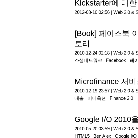
Kickstarter에 대
2012-08-10 02:56 |
Web 2.0 & 
[Book] 페이스
토리
2010-12-24 02:18 |
Web 2.0 & 
소셜네트워크
Facebook
페
Microfinance 
2010-12-19 23:57 |
Web 2.0 & 
대출
머니옥션
Finance 2.0
Google I/O 2010
2010-05-20 03:59 |
Web 2.0 & 
HTML5
Ben Alex
Google I/O