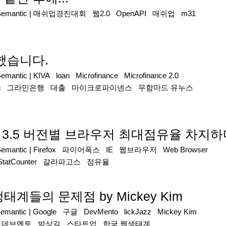
Semantic
|
매쉬업경진대회
웹2.0
OpenAPI
매쉬업
m31
여했습니다.
Semantic
|
KIVA
loan
Microfinance
Microfinance 2.0
g
그라민은행
대출
마이크로파이넨스
무함마드 유누스
스 3.5 버전별 브라우저 최대점유율 차지하
Semantic
|
Firefox
파이어폭스
IE
웹브라우저
Web Browser
StatCounter
갈라파고스
점유율
계들의 문제점 by Mickey Kim
Semantic
|
Google
구글
DevMento
lickJazz
Mickey Kim
데브멘토
박상길
스타트업
한국 웹생태계