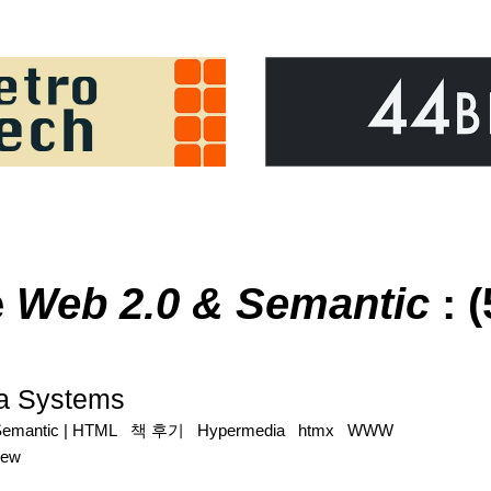
e
Web 2.0 & Semantic
: (
a Systems
Semantic
|
HTML
책 후기
Hypermedia
htmx
WWW
iew