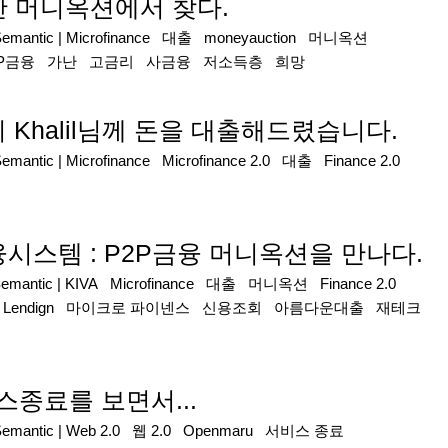
안 머니옥션에서 찾다.
Semantic
|
Microfinance
대출
moneyauction
머니옥션
2P금융
가난
고금리
사금융
저소득층
희망
 Khalil님께 돈을 대출해드렸습니다.
Semantic
|
Microfinance
Microfinance 2.0
대출
Finance 2.0
시스템 : P2P금융 머니옥션을 만나다.
Semantic
|
KIVA
Microfinance
대출
머니옥션
Finance 2.0
 Lendign
마이크로 파이넨스
신용조회
아름다운대출
재테크
비스종료를 보면서...
Semantic
|
Web 2.0
웹 2.0
Openmaru
서비스 종료