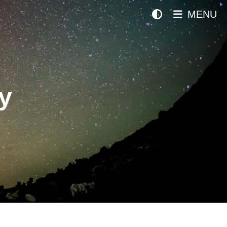
MENU
y