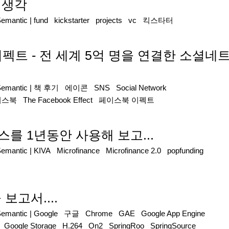
한 생각
Semantic
|
fund
kickstarter
projects
vc
킥스타터
북 이펙트 - 전 세계 5억 명을 연결한 소
Semantic
|
책 후기
에이콘
SNS
Social Network
이스북
The Facebook Effect
페이스북 이펙트
서비스를 1년동안 사용해 보고...
Semantic
|
KIVA
Microfinance
Microfinance 2.0
popfunding
을 보고서....
Semantic
|
Google
구글
Chrome
GAE
Google App Engine
Google Storage
H.264
On2
SpringRoo
SpringSource